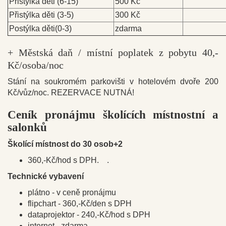
Přistýlka děti (6-15)
500 Kč
Přistýlka děti (3-5)
300 Kč
Postýlka děti(0-3)
zdarma
+ Městská daň / místní poplatek z pobytu 40,-
Kč/osoba/noc
Stání na soukromém parkovišti v hotelovém dvoře 200
Kč/vůz/noc. REZERVACE NUTNÁ!
Ceník pronájmu školících místnostní a
salonků
Školící místnost do 30 osob+2
360,-Kč/hod s DPH. .
Technické vybavení
plátno - v ceně pronájmu
flipchart - 360,-Kč/den s DPH
dataprojektor - 240,-Kč/hod s DPH
internet - zdarma