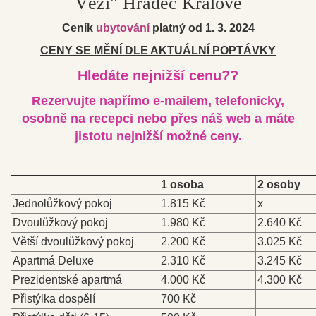
Věží" Hradec Králové
Ceník
ubytování
platný od 1. 3. 2024
CENY SE MĚNÍ DLE AKTUÁLNÍ POPTÁVKY
Hledáte nejnižší cenu??
Rezervujte napřímo e-mailem, telefonicky,
osobně na recepci nebo přes náš web a máte
jistotu nejnižší možné ceny.
1 osoba
2 osoby
Jednolůžkový pokoj
1.815 Kč
x
Dvoulůžkový pokoj
1.980 Kč
2.640 Kč
Větší dvoulůžkový pokoj
2.200 Kč
3.025 Kč
Apartmá Deluxe
2.310 Kč
3.245 Kč
Prezidentské apartmá
4.000 Kč
4.300 Kč
Přistýlka dospělí
700 Kč