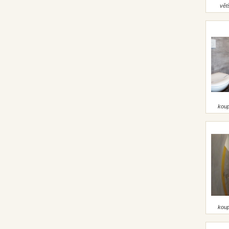
vět
koup
koup