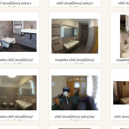
ší dvoulůžkový pokoj s
větší dvoulůžkový pokoj s
větší d
přistýlkou
přistýlkou
elna větší dvoulůžkový
koupelna větší dvoulůžkový
koupelna
pokoj s přistýlkou
pokoj s přistýlkou
pok
elna větší dvoulůžkový
větší dvoulůžkový pokoj bez
větší dvou
pokoj s přistýlkou
přistýlky