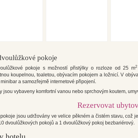
 dvoulůžkové pokoje
2
voulůžkové pokoje s možností přistýlky o rozloze od 25 m
nou koupelnou, toaletou, obývacím pokojem a ložnicí. V obýv
, minibar a samozřejmě internetové připojení.
y jsou vybaveny komfortní vanou nebo sprchovým koutem, umyv
Rezervovat ubytov
é
pok
oje
jsou udržovány v
e velice pěkném a čistém st
avu, což j
10 dvoulůžkových pokojů a 1 dvoulůžkový pokoj bezbariérový.
y hotelu