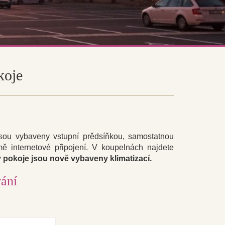
koje
sou vybaveny vstupní prědsíňkou, samostatnou
mě internetové připojení. V koupelnách najdete
pokoje jsou nově vybaveny klimatizací.
ání