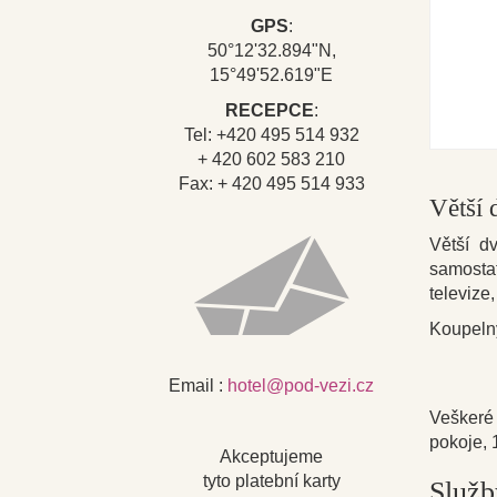
GPS
:
50°12'32.894"N,
15°49'52.619"E
RECEPCE
:
Tel: +420 495 514 932
+ 420 602 583 210
Fax: + 420 495 514 933
Větší
Větší d
samostat
televize
Koupeln
Email :
hotel@pod-vezi.cz
Vešker
pokoje, 
Akceptujeme
tyto platební karty
Služb