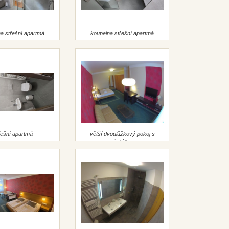
a střešní apartmá
koupelna střešní apartmá
řešní apartmá
větší dvoulůžkový pokoj s
přistýlkou