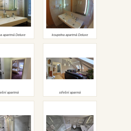
na apartmá Deluxe
koupelna apartmá Deluxe
řešní apartmá
střešní aparmá