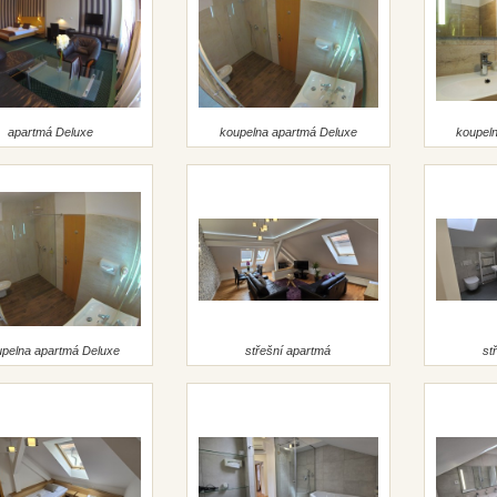
apartmá Deluxe
koupelna apartmá Deluxe
koupel
upelna apartmá Deluxe
střešní apartmá
st