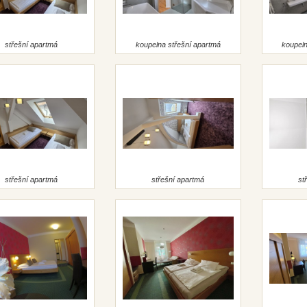
střešní apartmá
koupelna střešní apartmá
koupeln
střešní apartmá
střešní apartmá
st