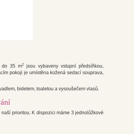
2
do 35 m
jsou vybaveny vstupní předsíňkou,
acím pokoji je umístěna kožená sedací souprava,
adlem, bidetem, toaletou a vysoušečem vlasů.
ání
e naší prioritou. K dispozici máme 3 je
dnolůžkové