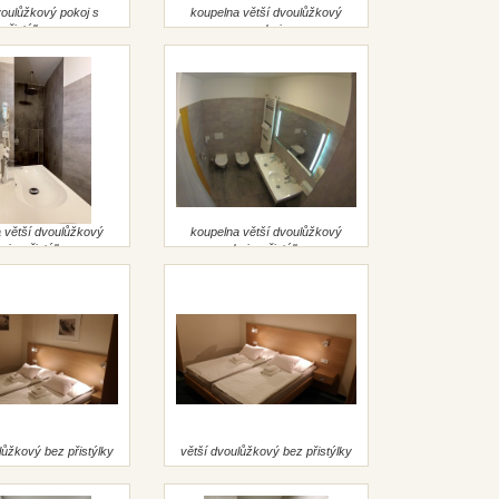
voulůžkový pokoj s
koupelna větší dvoulůžkový
přistýlkou
pokoj
 větší dvoulůžkový
koupelna větší dvoulůžkový
oj s přistýlkou
pokoj s přistýlkou
lůžkový bez přistýlky
větší dvoulůžkový bez přistýlky