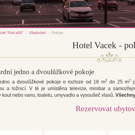
cek “Pod věží”
Ubytování
Pokoje
Hotel Vacek - po
rdní jedno a dvoulůžkové pokoje
2
2
edno a dvoulůžkové pokoje o rozloze od 18 m
do 25 m
j
ou a ložnicí. V té je umístěna televize, minibar a samozřej
 kout nebo vanu, toaletu, umyvadlo a vysoušeč vlasů.
Všechny 
Rezervovat ubytov