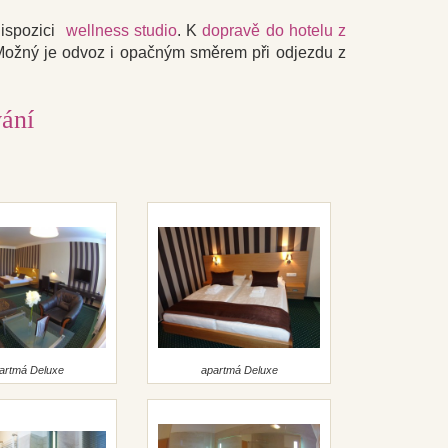
dispozici
wellness studio
. K
dopravě do hotelu z
Možný je odvoz i opačným směrem při odjezdu z
ání
artmá Deluxe
apartmá Deluxe