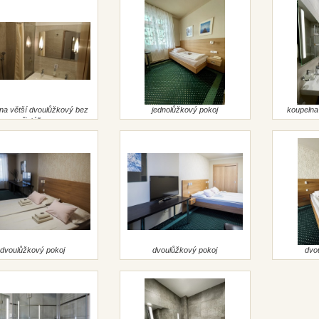
na větší dvoulůžkový bez
jednolůžkový pokoj
koupelna
přistýlky
dvoulůžkový pokoj
dvoulůžkový pokoj
dvo